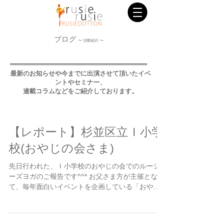
ブログ
〜 活動紹介 〜
最新のお知らせや今までに出演させて頂いたイベ
ントやセミナー、
連載コラムなどをご紹介しております。
【レポート】杉並区立Ｉ小学
校(おやじの会さま)
先日行われた、Ｉ小学校のおやじの会でのルーシ
ーズヨガのご報告です^^* お父さま方が主催となっ
て、毎年面白いイベントを企画している「おやじ
の会」 今年のイベントは、「前前前足！進化プロ
ジェクト！」と題され、一旦、二足歩行を忘れ
^^;...