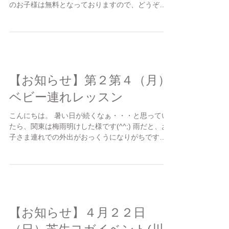
今期も、川崎競馬場でお子さま連れ大歓迎のレッ
スンを開催させて頂くことになりました。 5歳以下
のお子様は無料となっておりますので、どうぞこ
の機会に体と心をほぐしにいらしていただければ
幸いです。 ■開催スケジュール ​１０月８日（火）
１０：４５～１１：３０...
【お知らせ】第２第４（月）
ベビー連れレッスン
こんにちは。 暑い日が続くなぁ・・・と思ってい
たら、関東は梅雨明けした様です(^^;) 雨だと、お
子さま連れでの外出がおっくうになりがちです
が、 「これからは夏本番！」です。 気分転換&ダ
イエットを兼ねて、ベビー連れ大歓迎のルーシー
ズヨガレッスンに参加しませんか？...