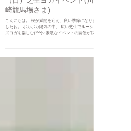
【お知らせ】４月２２日
（日）芝生ヨガイベント(川
崎競馬場さま)
こんにちは。 桜が満開を迎え、良い季節になりま
したね。 ポカポカ陽気の中、 広い芝生でルーシー
ズヨガを楽しむ(*^^)v 素敵なイベントの開催が決ま
りました。 参加費は、なんと・・・ワンコイン
（５００円）！ 会場は、都内からもアクセスの良
い（品川から１５分ほど）川崎競馬場！...