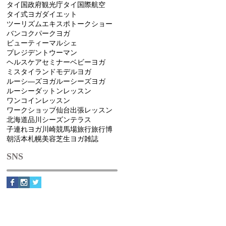
タイ国政府観光庁
タイ国際航空
タイ式ヨガ
ダイエット
ツーリズムエキスポ
トークショー
バンコク
パークヨガ
ビューティーマルシェ
プレジデントウーマン
ヘルスケアセミナー
ベビーヨガ
ミスタイランド
モデル
ヨガ
ルーシ―ズヨガ
ルーシーズヨガ
ルーシーダットン
レッスン
ワンコインレッスン
ワークショップ
仙台
出張レッスン
北海道
品川シーズンテラス
子連れヨガ
川崎競馬場
旅行
旅行博
朝活
本
札幌
美容
芝生ヨガ
雑誌
SNS