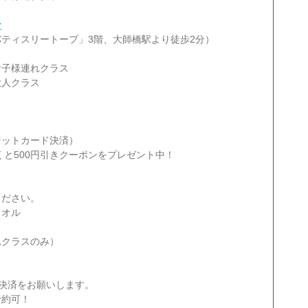
ナ
ティスリートープ」3階、大師橋駅より徒歩2分）
お子様連れクラス
大人クラス
ジットカード決済）
くと500円引きクーポンをプレゼント中！
ください。
タオル
れクラスのみ）
決済をお願いします。
予約可！