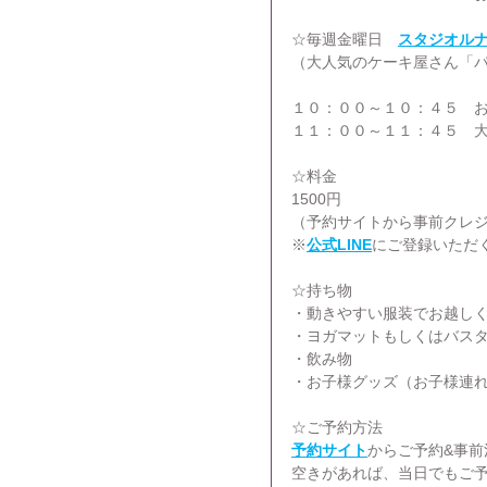
☆毎週金曜日　
スタジオル
（大人気のケーキ屋さん「パ
１０：００～１０：４５　
１１：００～１１：４５　
☆料金
1500円
（予約サイトから事前クレ
※
公式LINE
にご登録いただ
☆持ち物
・動きやすい服装でお越し
・ヨガマットもしくはバス
・飲み物
・お子様グッズ（お子様連
☆ご予約方法
予約サイト
からご予約&事前
空きがあれば、当日でもご