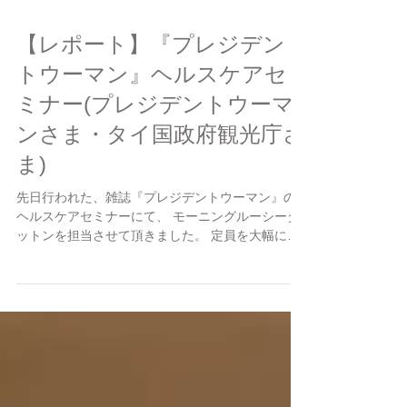
【レポート】『プレジデン
トウーマン』ヘルスケアセ
ミナー(プレジデントウーマ
ンさま・タイ国政府観光庁さ
ま)
先日行われた、雑誌『プレジデントウーマン』の
ヘルスケアセミナーにて、 モーニングルーシーダ
ットンを担当させて頂きました。 定員を大幅に上
回る応募があったそうで、 読者の皆さまの健康に
対する意識の高さが伺えました。 （今回参加出来
なかった方に、また何か機会があれば・・・と思
い...