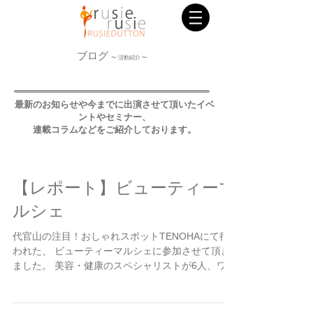
ブログ
〜 活動紹介 〜
最新のお知らせや今までに出演させて頂いたイベ
ントやセミナー、
連載コラムなどをご紹介しております。
【レポート】ビューティーマ
ルシェ
代官山の注目！おしゃれスポットTENOHAにて行
われた、 ビューティーマルシェに参加させて頂き
ました。 美容・健康のスペシャリストが6人、ワー
クショップを登壇し、 私は「rusie's YOGA（イス
ルーシーズヨガ）」を担当致しました。 イスに座
って行う「イス...